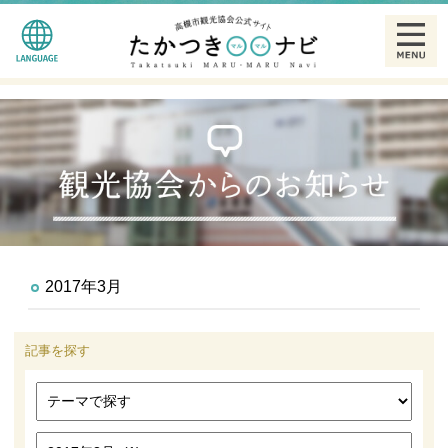
English
観る
简体中文
食べる
繁體中文
泊まる
한글
温泉
2017年3月
特産品
記事を探す
ギャラリー
散策モデルコース一覧