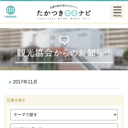
English
観る
简体中文
食べる
繁體中文
泊まる
한글
温泉
2017年11月
特産品
記事を探す
ギャラリー
散策モデルコース一覧