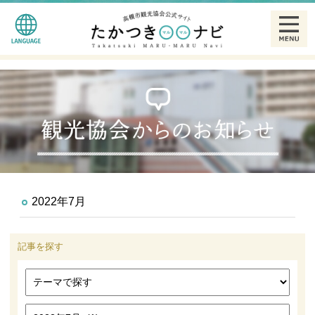
English
観る
简体中文
食べる
繁體中文
泊まる
한글
温泉
2022年7月
特産品
記事を探す
ギャラリー
散策モデルコース一覧