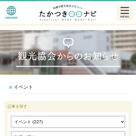
English
観る
简体中文
食べる
繁體中文
泊まる
한글
温泉
イベント
特産品
記事を探す
ギャラリー
散策モデルコース一覧