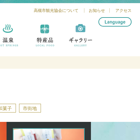
高槻市観光協会について
お知らせ
アクセス
简体中文
繁體中文
English
한글
和菓子
市街地