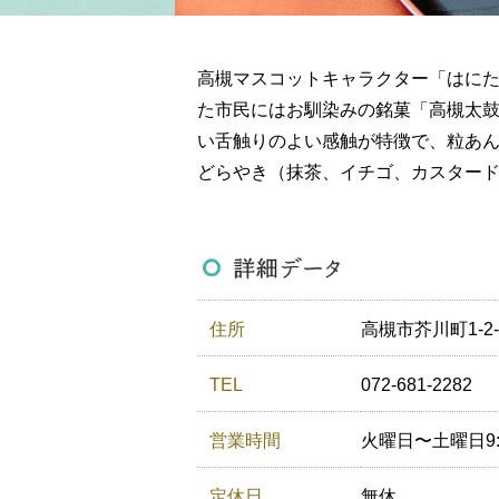
高槻マスコットキャラクター「はに
た市民にはお馴染みの銘菓「高槻太
い舌触りのよい感触が特徴で、粒あ
どらやき（抹茶、イチゴ、カスター
住所
高槻市芥川町1-2
TEL
072-681-2282
営業時間
火曜日〜土曜日9:0
定休日
無休