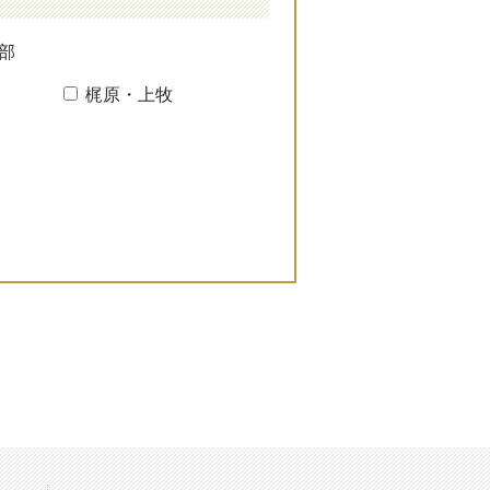
部
梶原・上牧