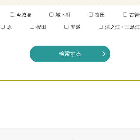
今城塚
城下町
富田
古曽
原
樫田
安満
津之江・三島江
検索する