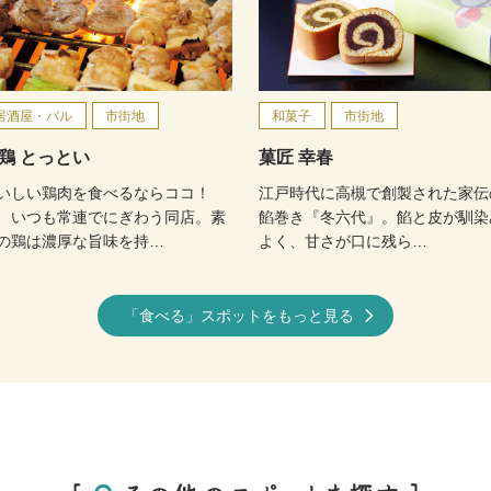
居酒屋・バル
市街地
和菓子
市街地
鶏 とっとい
菓匠 幸春
いしい鶏肉を食べるならココ！
江戸時代に高槻で創製された家伝
、いつも常連でにぎわう同店。素
餡巻き『冬六代』。餡と皮が馴染
の鶏は濃厚な旨味を持…
よく、甘さが口に残ら…
「食べる」スポットをもっと見る