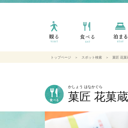
トップページ
＞
スポット検索
＞ 菓匠 花菓
かしょう はなかぐら
菓匠 花菓