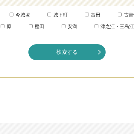
今城塚
城下町
富田
古曽
原
樫田
安満
津之江・三島江
検索する