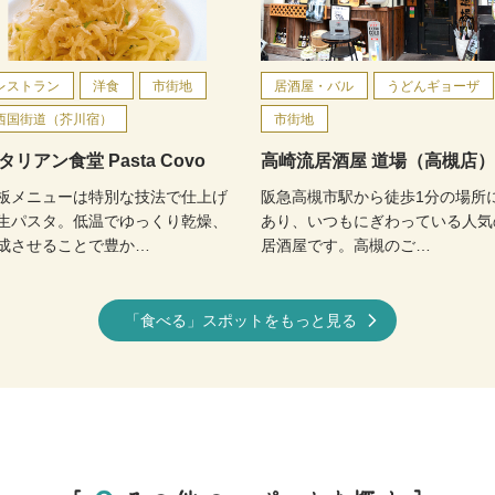
レストラン
洋食
市街地
居酒屋・バル
うどんギョーザ
西国街道（芥川宿）
市街地
タリアン食堂 Pasta Covo
高崎流居酒屋 道場（高槻店）
板メニューは特別な技法で仕上げ
阪急高槻市駅から徒歩1分の場所
生パスタ。低温でゆっくり乾燥、
あり、いつもにぎわっている人気
成させることで豊か…
居酒屋です。高槻のご…
「食べる」スポットをもっと見る