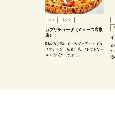
洋食
市街地
カプリチョーザ（ミューズ高槻
店）
イ
開放的な店内で、カジュアル・イタ
看
リアンを楽しめる同店。"トマトソー
た
ス"に伝統のこだわり…
熟