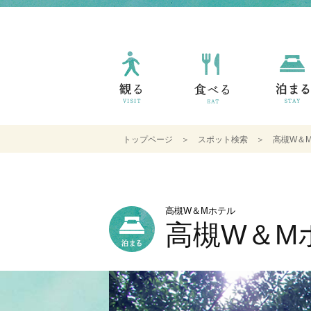
トップページ
＞
スポット検索
＞ 高槻W＆M
高槻W＆Mホテル
高槻W＆M