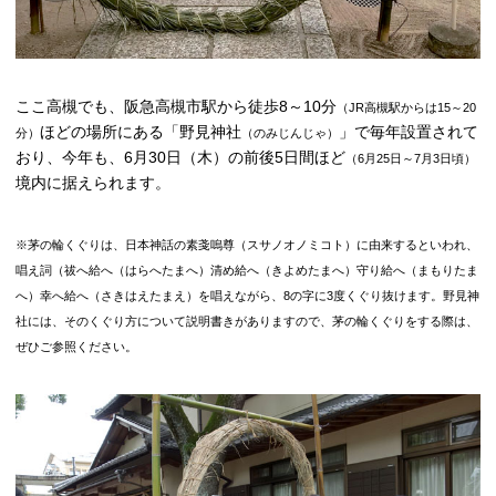
ここ高槻でも、阪急高槻市駅から徒歩8～10分
（JR高槻駅からは15～20
ほどの場所にある「野見神社
」で毎年設置されて
分）
（のみじんじゃ）
おり、今年も、6月30日（木）の前後5日間ほど
（6月25日～7月3日頃）
境内に据えられます。
※茅の輪くぐりは、日本神話の素戔嗚尊（スサノオノミコト）に由来するといわれ、
唱え詞（祓へ給へ（はらへたまへ）清め給へ（きよめたまへ）守り給へ（まもりたま
へ）幸へ給へ（さきはえたまえ）を唱えながら、8の字に3度くぐり抜けます。野見神
社には、そのくぐり方について説明書きがありますので、茅の輪くぐりをする際は、
ぜひご参照ください。