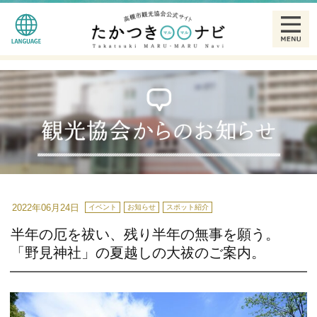
English
観る
简体中文
食べる
繁體中文
泊まる
한글
温泉
2022年06月24日
イベント
お知らせ
スポット紹介
半年の厄を祓い、残り半年の無事を願う。
特産品
「野見神社」の夏越しの大祓のご案内。
ギャラリー
散策モデルコース一覧