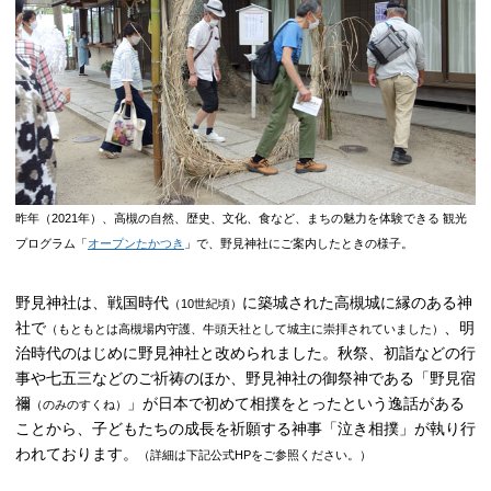
昨年（2021年）、高槻の自然、歴史、文化、食など、まちの魅力を体験できる 観光
プログラム「
オープンたかつき
」で、野見神社にご案内したときの様子。
野見神社は、戦国時代
に築城された高槻城に縁のある神
（10世紀頃）
社で
、明
（もともとは高槻場内守護、牛頭天社として城主に崇拝されていました）
治時代のはじめに野見神社と改められました。秋祭、初詣などの行
事や七五三などのご祈祷のほか、野見神社の御祭神である「野見宿
禰
」が日本で初めて相撲をとったという逸話がある
（のみのすくね）
ことから、子どもたちの成長を祈願する神事「泣き相撲」が執り行
われております。
（詳細は下記公式HPをご参照ください。）