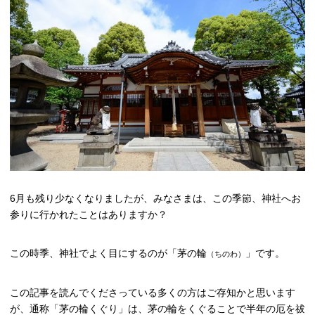
高槻市観光協会について
お知らせ
はにたん着ぐるみ貸出
たかつきナビゲーター
6月も残り少なくなりましたが、みなさまは、この季節、神社へお
アクセス
参りに行かれたことはありますか？
この時季、神社でよく目にするのが「茅の輪
」です。
（ちのわ）
この記事を読んでくださっている多くの方はご存知かと思います
が、通称「茅の輪くぐり」は、茅の輪をくぐることで半年の厄を祓