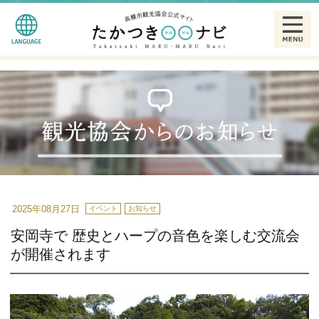
English
観る
简体中文
食べる
繁體中文
泊まる
한글
温泉
2025年08月27日
イベント
お知らせ
安岡寺で 歴史とハープの音色を楽しむ交流会
特産品
が開催されます
ギャラリー
散策モデルコース一覧