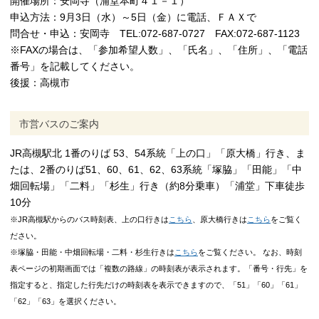
開催場所：安岡寺（浦堂本町４１－１）
申込方法：9月3日（水）～5日（金）に電話、ＦＡＸで
問合せ・申込：安岡寺 TEL:072-687-0727 FAX:072-687-1123
※FAXの場合は、「参加希望人数」、「氏名」、「住所」、「電話
番号」を記載してください。
後援：高槻市
市営バスのご案内
JR高槻駅北 1番のりば 53、54系統「上の口」「原大橋」行き、ま
たは、2番のりば51、60、61、62、63系統「塚脇」「田能」「中
畑回転場」「二料」「杉生」行き（約8分乗車）「浦堂」下車徒歩
10分
※JR高槻駅からのバス時刻表、上の口行きは
こちら
、原大橋行きは
こちら
をご覧く
ださい。
※塚脇・田能・中畑回転場・二料・杉生行きは
こちら
をご覧ください。 なお、
時刻
表ページの初期画面では「複数の路線」の時刻表が表示されます。「番号・行先」を
指定すると、指定した行先だけの時刻表を表示できますので、「51」「60」「61」
「62
」「63」
を選択ください。