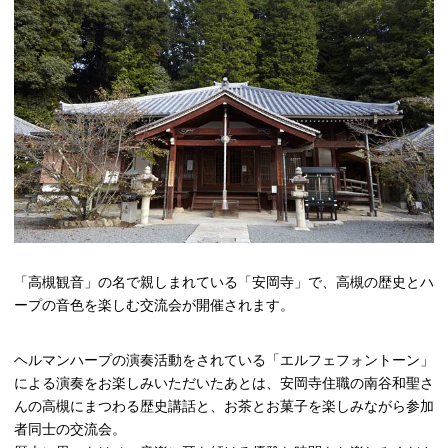
高槻市観光協会について
お知らせ
はにたん着ぐるみ貸出
たかつきナビゲーター
「高槻観音」の名で親しまれている「安岡寺」で、高槻の歴史とハ
アクセス
ープの音色を楽しむ交流会が開催されます。
ヘルマンハープの演奏活動をされている「エルフェフォントーン」
による演奏をお楽しみいただいたあとは、安岡寺住職の南谷和聖さ
んの高槻にまつわる歴史講話と、お茶とお菓子を楽しみながら参加
者同士の交流会。