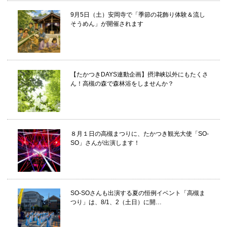
9月5日（土）安岡寺で「季節の花飾り体験＆流し
そうめん」が開催されます
【たかつきDAYS連動企画】摂津峡以外にもたくさ
ん！高槻の森で森林浴をしませんか？
８月１日の高槻まつりに、たかつき観光大使「SO-
SO」さんが出演します！
SO-SOさんも出演する夏の恒例イベント「高槻ま
つり」は、8/1、2（土日）に開…