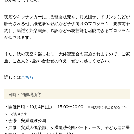
るかもしれません。
夜店やキッチンカーによる軽食販売や、月見団子、ドリンクなどが
販売される他、紙芝居や影絵など子供向けのプログラム（要事前予
約）、民謡や邦楽演奏、吟詠など伝統芸能を堪能できるプログラム
が催されます。
また、秋の夜空を楽しむミニ天体観望会も実施されますので、ご家
族、ご友人とお誘い合わせのうえ、ぜひお越しください。
詳しくは
こちら
日時・開催場所等
・開催日時：10月4日(土) 15:00〜20:00
※雨天時は中止となるイベ
ントがあります。
・会場：安満遺跡公園
・共催：安満人倶楽部、安満遺跡公園パートナーズ、子ども達に星