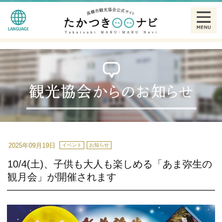
English
観る
简体中文
食べる
繁體中文
泊まる
한글
温泉
2025年09月19日
イベント
お知らせ
10/4(土)、子供も大人も楽しめる「あま弥生の
特産品
観月会」が開催されます
ギャラリー
散策モデルコース一覧