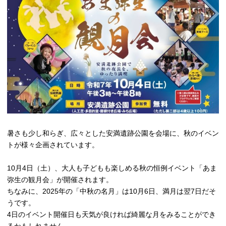
高槻市観光協会について
お知らせ
はにたん着ぐるみ貸出
たかつきナビゲーター
暑さも少し和らぎ、広々とした安満遺跡公園を会場に、秋のイベン
アクセス
トが様々企画されています。
10月4日（土）、大人も子どもも楽しめる秋の恒例イベント「あま
弥生の観月会」が開催されます。
ちなみに、2025年の「中秋の名月」は10月6日、満月は翌7日だそ
うです。
4日のイベント開催日も天気が良ければ綺麗な月をみることができ