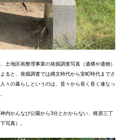
が、土地区画整理事業の発掘調査写真（遺構や遺物）
によると、発掘調査では縄文時代から室町時代までさ
。人々の暮らしというのは、昔々から長く長く連なっ
す。
神内かんなび公園から3分とかからない、梶原三丁
（下写真）。