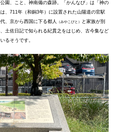
び公園、こと、神南備の森跡。「かんなび」は「神の
は、711年（和銅3年）に設置された山陽道の官駅
時代、京から西国に下る都人
と家族が別
（みやこびと）
れ、土佐日記で知られる紀貫之をはじめ、古今集など
ているそうです。