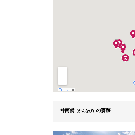
神南備
の森跡
（かんなび）