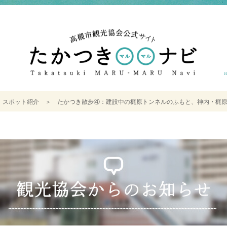
＞
スポット紹介
＞
たかつき散歩④：建設中の梶原トンネルのふもと、神内・梶