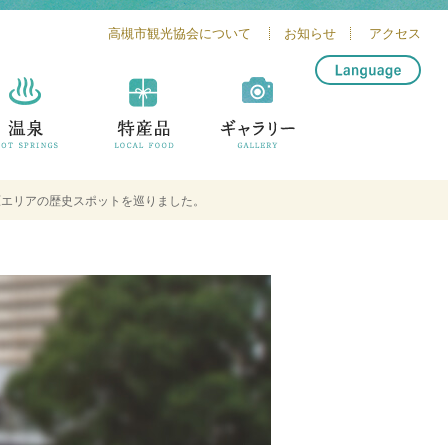
高槻市観光協会について
お知らせ
アクセス
简体中文
繁體中文
English
한글
原エリアの歴史スポットを巡りました。