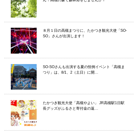
ん！高槻の森で森林浴をしませんか？
８月１日の高槻まつりに、たかつき観光大使「SO-
SO」さんが出演します！
SO-SOさんも出演する夏の恒例イベント「高槻ま
つり」は、8/1、2（土日）に開…
たかつき観光大使「高槻やよい」 JR高槻駅1日駅
長グッズがふるさと寄付金の返…