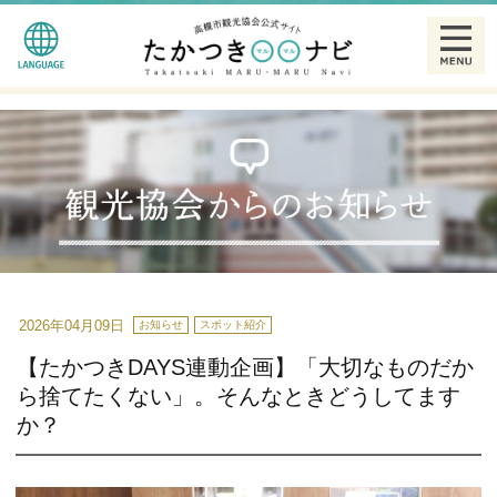
English
観る
简体中文
食べる
繁體中文
泊まる
한글
温泉
2026年04月09日
お知らせ
スポット紹介
【たかつきDAYS連動企画】「大切なものだか
特産品
ら捨てたくない」。そんなときどうしてます
か？
ギャラリー
散策モデルコース一覧