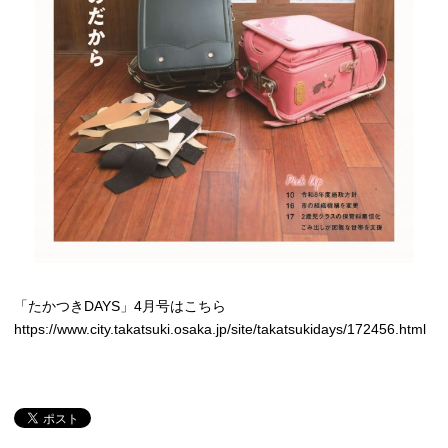
「たかつきDAYS」4月号はこちら
https://www.city.takatsuki.osaka.jp/site/takatsukidays/172456.html