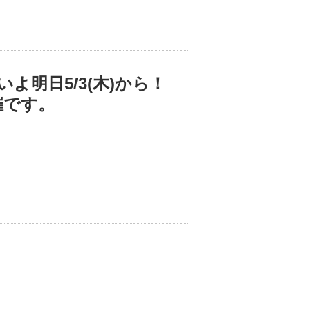
明日5/3(木)から！
催です。