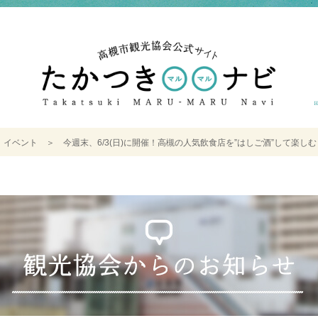
＞
イベント
＞
今週末、6/3(日)に開催！高槻の人気飲食店を”はしご酒”して楽し