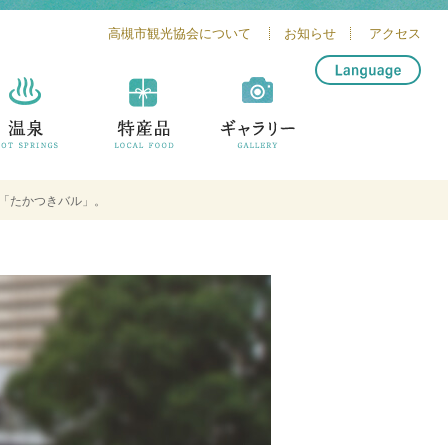
高槻市観光協会について
お知らせ
アクセス
简体中文
繁體中文
English
한글
む「たかつきバル」。