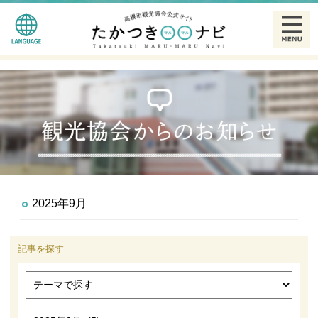
English
観る
简体中文
食べる
繁體中文
泊まる
한글
温泉
2025年9月
特産品
記事を探す
ギャラリー
散策モデルコース一覧