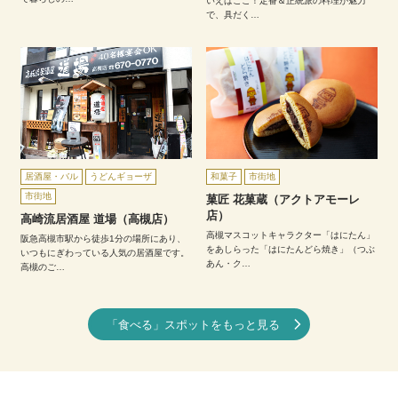
いえばここ！定番＆正統派の料理が魅力
で、具だく…
居酒屋・バル
うどんギョーザ
和菓子
市街地
市街地
菓匠 花菓蔵（アクトアモーレ
店）
高崎流居酒屋 道場（高槻店）
高槻マスコットキャラクター「はにたん」
阪急高槻市駅から徒歩1分の場所にあり、
をあしらった「はにたんどら焼き」（つぶ
いつもにぎわっている人気の居酒屋です。
あん・ク…
高槻のご…
「食べる」スポットをもっと見る