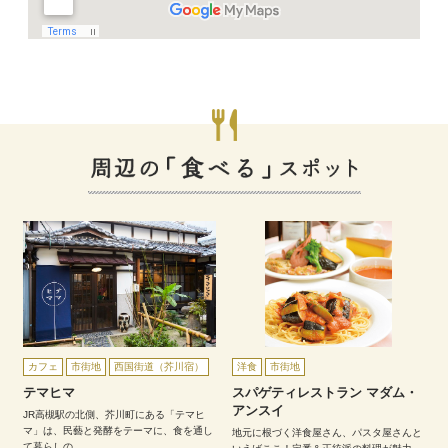
カフェ
市街地
西国街道（芥川宿）
洋食
市街地
テマヒマ
スパゲティレストラン マダム・
アンスイ
JR高槻駅の北側、芥川町にある「テマヒ
マ」は、⺠藝と発酵をテーマに、食を通し
地元に根づく洋食屋さん、パスタ屋さんと
て暮らしの…