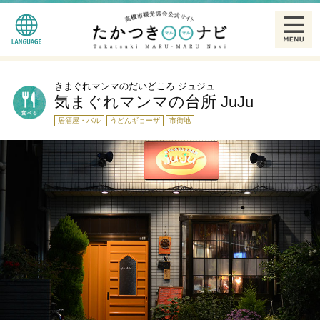
English
観る
きまぐれマンマのだいどころ ジュジュ
気まぐれマンマの台所 JuJu
简体中文
食べる
居酒屋・バル
うどんギョーザ
市街地
繁體中文
泊まる
한글
温泉
特産品
ギャラリー
散策モデルコース一覧