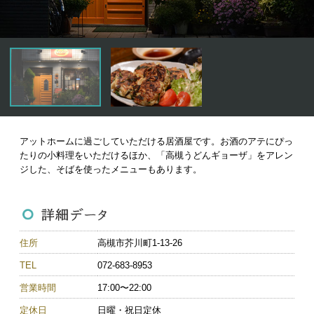
高槻市観光協会について
お知らせ
はにたん着ぐるみ貸出
アットホームに過ごしていただける居酒屋です。お酒のアテにぴっ
たりの小料理をいただけるほか、「高槻うどんギョーザ」をアレン
たかつきナビゲーター
ジした、そばを使ったメニューもあります。
アクセス
住所
高槻市芥川町1-13-26
TEL
072-683-8953
営業時間
17:00〜22:00
定休日
日曜・祝日定休