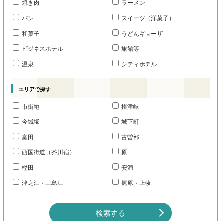
焼き肉
ラーメン
パン
スイーツ（洋菓子）
和菓子
うどんギョーザ
ビジネスホテル
旅館等
温泉
シティホテル
エリアで探す
市街地
摂津峡
今城塚
城下町
富田
古曽部
西国街道（芥川宿）
原
樫田
安満
津之江・三島江
梶原・上牧
検索する