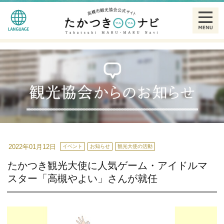
English
観る
简体中文
食べる
繁體中文
泊まる
한글
温泉
2022年01月12日
イベント
お知らせ
観光大使の活動
たかつき観光大使に人気ゲーム・アイドルマ
特産品
スター「高槻やよい」さんが就任
ギャラリー
散策モデルコース一覧