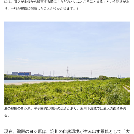
には、貫之が土佐から帰京する際に「うどのといふところにとまる」という記述があ
り、一行が鵜殿に宿泊したことがうかがえます。）
夏の鵜殿のヨシ原。甲子園約18個分の広さがあり、淀川下流域では最大の面積を誇
る。
現在、鵜殿のヨシ原は、淀川の自然環境が生み出す景観として「大