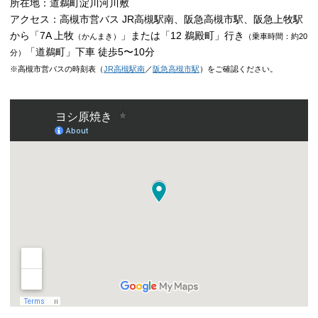
所在地：道鵜町淀川河川敷
アクセス：高槻市営バス JR高槻駅南、阪急高槻市駅、阪急上牧駅
から「7A 上牧
」または「12 鵜殿町」行き
（かんまき）
（乗車時間：約20
「道鵜町」下車 徒歩5〜10分
分）
※高槻市営バスの時刻表（
JR高槻駅南
／
阪急高槻市駅
）
をご確認ください。