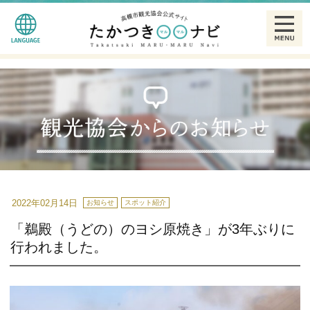
English
観る
简体中文
食べる
繁體中文
泊まる
한글
温泉
2022年02月14日
お知らせ
スポット紹介
「鵜殿（うどの）のヨシ原焼き」が3年ぶりに
特産品
行われました。
ギャラリー
散策モデルコース一覧