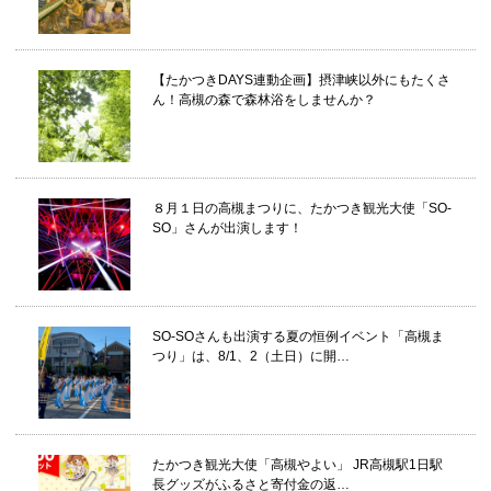
【たかつきDAYS連動企画】摂津峡以外にもたくさ
ん！高槻の森で森林浴をしませんか？
８月１日の高槻まつりに、たかつき観光大使「SO-
SO」さんが出演します！
SO-SOさんも出演する夏の恒例イベント「高槻ま
つり」は、8/1、2（土日）に開…
たかつき観光大使「高槻やよい」 JR高槻駅1日駅
長グッズがふるさと寄付金の返…