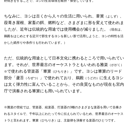
野焼きをすることで、ヨシの生育環境を維持・保全しています。
ちなみに、ヨシは古くから人々の生活に用いられ、葦簀
、
（よしず）
葭葺き屋根、家畜の餌、燃料など、さまざまに形を変えて使われま
したが、近年は伝統的な用途では使用機会が減りました。
（現在は、
鵜殿をはじめとする淀川で群生するヨシを新しい形で活用しようと、ヨシの特性を活
かした紙作りや糸作りも行われています。）
ただ、伝統的な用途として日本文化に携わるところで用いられてい
ます。それが、世界最古のオーケストラともいわれる雅楽
（ががく）
で使われる管楽器「篳篥
」です。ヨシは篳篥のリード
※
（ひちりき）
部分「蘆舌
」で使われており、鵜殿
に生えるヨシ
（ろぜつ）
（うどの）
は太く弾力性に富んでいることから、その良質なものが現在も宮内
庁で演奏される篳篥にも用いられています。
※雅楽の管絃では、管楽器、絃楽器、打楽器の3種のさまざまな楽器を用いて合奏さ
れるスタイルで、千年以上にわたって今に伝えられているため、世界最古のオーケス
トラと言われます。篳篥（ひちりき）は、主旋律を演奏する楽器のひとつです。