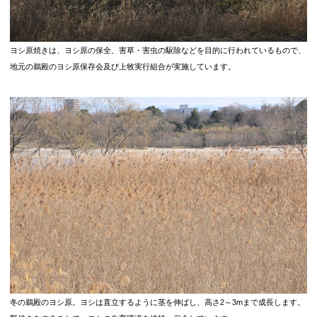
ヨシ原焼きは、ヨシ原の保全、害草・害虫の駆除などを目的に行われているもので、
地元の鵜殿のヨシ原保存会及び上牧実行組合が実施しています。
冬の鵜殿のヨシ原。ヨシは直立するように茎を伸ばし、高さ2～3mまで成長します。