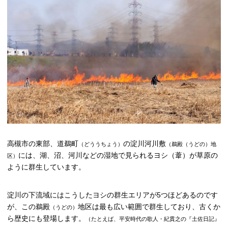
高槻市観光協会について
お知らせ
はにたん着ぐるみ貸出
たかつきナビゲーター
高槻市の東部、道鵜町
の淀川河川敷
アクセス
（どううちょう）
（鵜殿（うどの）地
には、湖、沼、河川などの湿地で見られるヨシ（葦）が草原の
区）
ように群生しています。
淀川の下流域にはこうしたヨシの群生エリアが5つほどあるのです
が、この鵜殿
地区は最も広い範囲で群生しており、古くか
（うどの）
ら歴史にも登場します。
（たとえば、平安時代の歌人・紀貫之の『土佐日記』