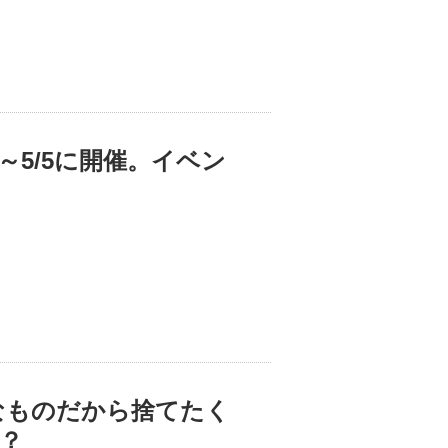
6～5/5に開催。イベン
なものだから捨てたく
？