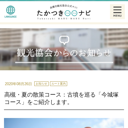
English
観る
简体中文
食べる
繁體中文
泊まる
한글
温泉
2020年08月26日
お知らせ
ルート案内
高槻・夏の散策コース：古墳を巡る「今城塚
特産品
コース」をご紹介します。
ギャラリー
散策モデルコース一覧