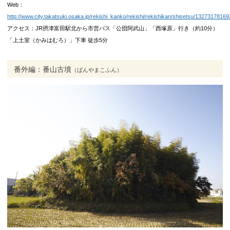
Web：
http://www.city.takatsuki.osaka.jp/rekishi_kanko/rekishi/rekishikan/shisetsu/13273178169
アクセス：JR摂津富田駅北から市営バス「公団阿武山」「西塚原」行き（約10分）
「上土室（かみはむろ）」下車 徒歩5分
番外編：番山古墳
（ばんやまこふん）