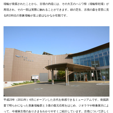
埴輪が発掘されたことから、古墳の内堤には、その大王のハニワ祭（埴輪祭祀場）が
再現され、その一部は実際に触れることができます。緑の芝生、古墳の森を背景に見
る約190点の形象埴輪が並ぶ姿はなかなか壮観です。
平成23年（2011年）4月にオープンした古代を体感できるミュージアムです。発掘調
査で明らかになった形象埴輪群と３基の復元石棺をはじめ、ジオラマや映像展示によ
って、今城塚古墳のありさまをわかりやすくご紹介しています。
古墳について詳しく