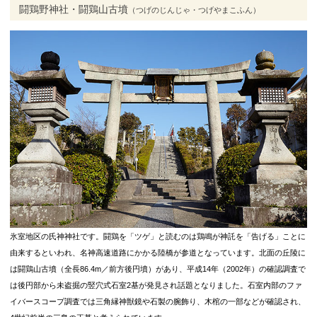
闘鶏野神社・闘鶏山古墳
（つげのじんじゃ・つげやまこふん）
氷室地区の氏神神社です。闘鶏を「ツゲ」と読むのは鶏鳴が神託を「告げる」ことに
由来するといわれ、名神高速道路にかかる陸橋が参道となっています。北面の丘陵に
は闘鶏山古墳（全長86.4m／前方後円墳）があり、平成14年（2002年）の確認調査で
は後円部から未盗掘の竪穴式石室2基が発見され話題となりました。石室内部のファ
イバースコープ調査では三角縁神獣鏡や石製の腕飾り、木棺の一部などが確認され、