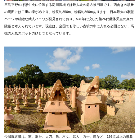
三島平野のほぼ中央に位置する淀川流域では最大級の前方後円墳です。西向きの墳丘
の周囲には二重の濠がめぐり、総長約350m、総幅約360mあります。日本最大の家型
ハニワや精緻な武人ハニワが発見されており、531年に没した第26代継体天皇の真の
陵墓と考えられています。現在は、全国でも珍しい古墳の中に入れる公園となり、高
槻の人気スポットのひとつとなっています。
今城塚古墳は、家、器台、大刀、盾、巫女、武人、力士、鳥など、136点以上の形象