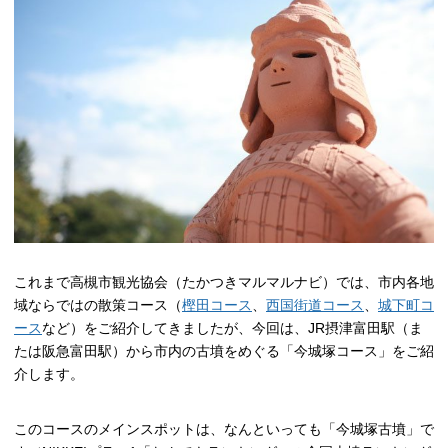
高槻市観光協会について
お知らせ
はにたん着ぐるみ貸出
たかつきナビゲーター
これまで高槻市観光協会（たかつきマルマルナビ）では、市内各地
アクセス
域ならではの散策コース（
樫田コース
、
西国街道コース
、
城下町コ
ース
など）をご紹介してきましたが、今回は、JR摂津富田駅（ま
たは阪急富田駅）から市内の古墳をめぐる「今城塚コース」をご紹
介します。
このコースのメインスポットは、なんといっても「今城塚古墳」で