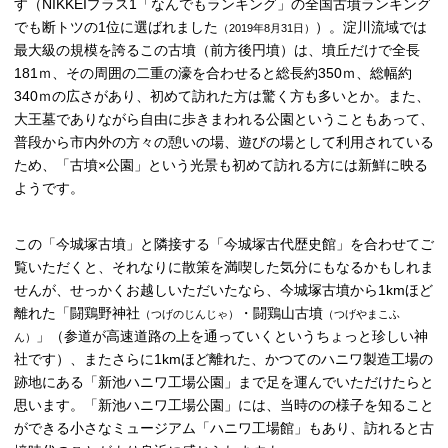
す（NIKKEIプラス1「なんでもランキング」の全国古墳ランキング
でも断トツの1位に選ばれました
）。淀川流域では
（2019年8月31日）
最大級の規模を誇るこの古墳（前方後円墳）は、墳丘だけで全長
181ｍ、その周囲の二重の濠を合わせると総長約350ｍ、総幅約
340ｍの広さがあり、初めて訪れた方は驚く方も多いとか。また、
大王墓でありながら自由に歩きまわれる公園ということもあって、
普段から市内外の方々の憩いの場、遊びの場として利用されている
ため、「古墳×公園」という光景も初めて訪れる方には新鮮に映る
ようです。
この「今城塚古墳」と隣接する「今城塚古代歴史館」を合わせてご
覧いただくと、それなりに散策を満喫した気分にもなるかもしれま
せんが、せっかくお越しいただいたなら、今城塚古墳から1kmほど
離れた「闘鶏野神社
・闘鶏山古墳
（つげのじんじゃ）
（つげやまこふ
」（参道が高速道路の上を通っていくというちょっと珍しい神
ん）
社です）、またさらに1kmほど離れた、かつてのハニワ製造工場の
跡地にある「新池ハニワ工場公園」まで足を運んでいただけたらと
思います。「新池ハニワ工場公園」には、当時のの様子を知ること
ができる小さなミュージアム「ハニワ工場館」もあり、訪れると古