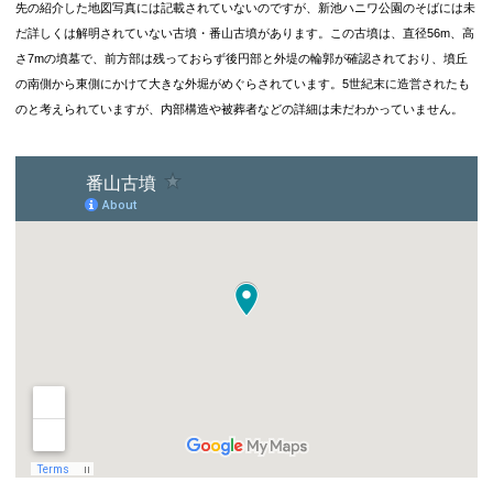
先の紹介した地図写真には記載されていないのですが、新池ハニワ公園のそばには未
だ詳しくは解明されていない古墳・番山古墳
があります。この古墳は、
直径56m、高
さ7mの墳墓で、前方部は残っておらず後円部と外堤の輪郭が確認されており、墳丘
の南側から東側にかけて大きな外堀がめぐらされています。5世紀末に造営されたも
のと考えられていますが、内部構造や被葬者などの詳細は未だわかっていません。