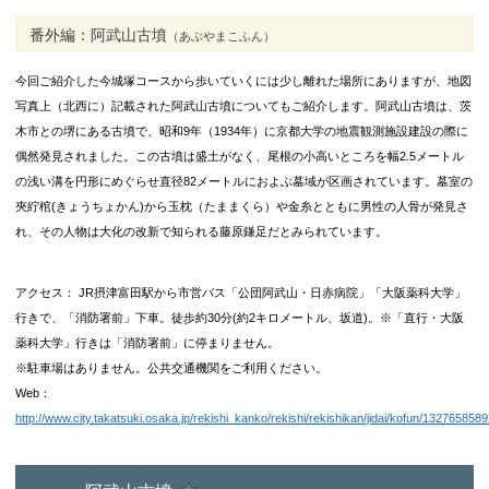
番外編：阿武山古墳
（あぶやまこふん）
今回ご紹介した今城塚コースから歩いていくには少し離れた場所にありますが、地図
写真上（北西に）記載された阿武山古墳についてもご紹介します。阿武山古墳は、
茨
木市との堺にある古墳で、昭和9年（1934年）に京都大学の地震観測施設建設の際に
偶然発見されました。この古墳は盛土がなく、尾根の小高いところを幅2.5メートル
の浅い溝を円形にめぐらせ直径82メートルにおよぶ墓域が区画されています。墓室の
夾紵棺(きょうちょかん)から玉枕（たままくら）や金糸とともに男性の人骨が発見さ
れ、その人物は大化の改新で知られる藤原鎌足だとみられています。
アクセス： JR摂津富田駅から市営バス「
公団阿武山・日赤病院」「大阪薬科大学」
行きで、「消防署前」下車。徒歩約30分(約2キロメートル、坂道)。※「直行・大阪
薬科大学」行きは「消防署前」に停まりません。
※駐車場はありません。公共交通機関をご利用ください。
Web：
http://www.city.takatsuki.osaka.jp/rekishi_kanko/rekishi/rekishikan/jidai/kofun/132765858