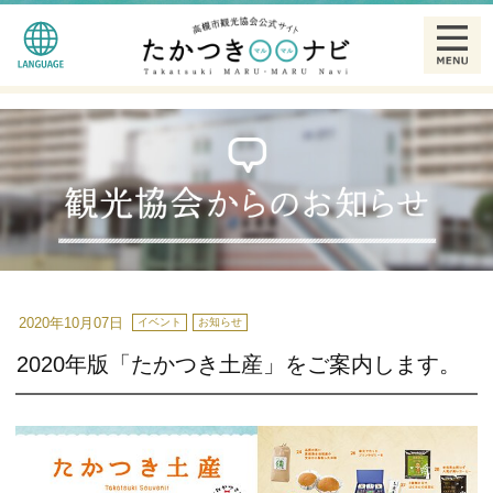
English
観る
简体中文
食べる
繁體中文
泊まる
한글
温泉
2020年10月07日
イベント
お知らせ
2020年版「たかつき土産」をご案内します。
特産品
ギャラリー
散策モデルコース一覧