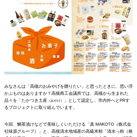
高槻市観光協会について
お知らせ
はにたん着ぐるみ貸出
たかつきナビゲーター
みなさんは「高槻のおみやげを贈りたい」と思ったときに、思い浮
アクセス
かぶものはありますか？高槻商工会議所では、高槻から生まれた
品々を「たかつき土産
」として認定し、市内外へと
PRす
（みやげ）
るプロジェクトに取り組んでいます
。
今回、鯛茶漬けなどで美味しくいただける「真 MAKOTO（株式会
社味源グループ）」と、高槻清水地域産の高級米粉「清水っ粉（株