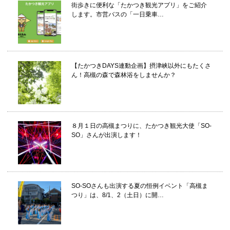
街歩きに便利な「たかつき観光アプリ」をご紹介
します。市営バスの「一日乗車…
【たかつきDAYS連動企画】摂津峡以外にもたくさ
ん！高槻の森で森林浴をしませんか？
８月１日の高槻まつりに、たかつき観光大使「SO-
SO」さんが出演します！
SO-SOさんも出演する夏の恒例イベント「高槻ま
つり」は、8/1、2（土日）に開…